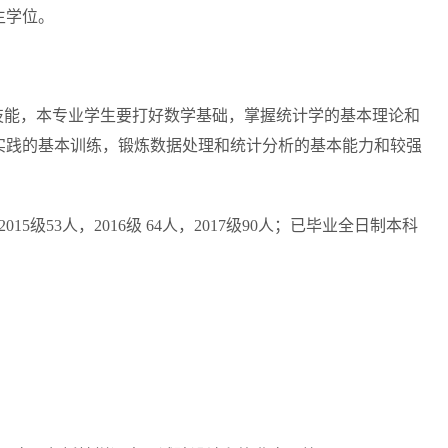
生学位。
技能，本专业学生要打好数学基础，掌握统计学的基本理论和
实践的基本训练，锻炼数据处理和统计分析的基本能力和较强
01
5
级
53
人，201
6
级
64
人，201
7
级
90
人；已毕业全日制本科