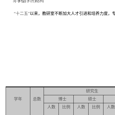
学历
)
结构
3)
学位(
“
十二五
”
以来，教研室不断加大人才引进和培养力度，专
研究生
学年
总数
博士
硕士
人数
比例
人数
比例
人数