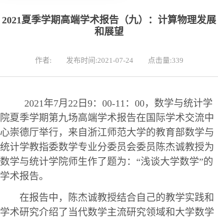
2021夏季学期高端学术报告（九）：计算物理发展
和展望
作者:
发布时间:2021-07-24
点击量:
339
2021年7月
2
2日
9
：
0
0
-
11
：
0
0
，数学与统计学
院夏季学期
第九场
高端学术报告在
国际学术交流中
心崇德厅
举行
，
来自
浙江师范大学
的
教育部数学与
统计学教指委数学专业分委员会委员陈杰诚
教授为
数学与统计学院师生作了题为
：
“
浅谈大学数学
”的
学术报告
。
在报告中，
陈杰诚
教授
结合自己的教学实践和
学术研究
介绍
了当代数学主流研究领域和大学数学