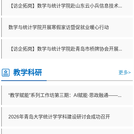
【访企拓岗】数学与统计学院赴山东云小兵信息技术...
数学与统计学院开展寒假家访暨促就业暖心行动
【访企拓岗】数学与统计学院赴青岛市桥牌协会开展...
教学科研
更多>
“教学赋能”系列工作坊第三期：AI赋能·思政融通——...
校领导为数学与统计学院学生讲授形势与政策课
2026年青岛大学统计学学科建设研讨会成功召开