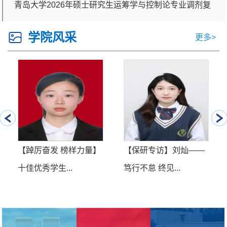
青岛大学2026年硕士研究生运筹学与控制论专业调剂复
试考生成绩
学院风采
更多>
【踔厉奋发 榜样力量】
【保研专访】刘灿——
十佳优秀学生...
笃行不怠 终见...