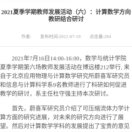
2021夏季学期教师发展活动（六）：计算数学方向
教研结合研讨
作者:
发布时间:2021-07-19
点击量:
284
2021年7月1
6
日
14
:00-1
6
:00，数学与统计学院
夏季学期
第六场
教师发展活动在博远楼
212
举行
, 来
自于北京应用物理与计算数学研究所蔚喜军研究员
和
信息与计算科学
系
9名
教师进行了
科研
如何促进
教学的
研讨，系主任杜守强主持本次研讨。
首先
，
蔚喜军研究员
介绍了
可压缩流体力学计
算
方面
的研究进展
，对未来的研究方向进行了展
望
。
然后对
计算数学
学科的
发展提出了
宝贵的
意见