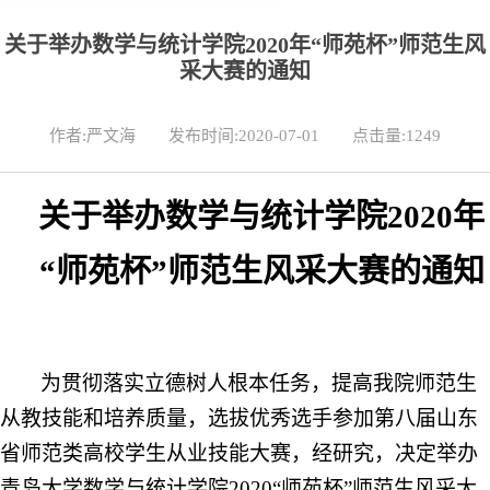
关于举办数学与统计学院2020年“师苑杯”师范生风
采大赛的通知
作者:严文海
发布时间:2020-07-01
点击量:
1249
关于举办数学与统计学院
20
20
年
“师苑杯”师范生风采大赛的
通知
为贯彻
落实立德树人根本任务，
提高
我院师范生
从教技能
和
培养质量，
选拔优秀
选手参加
第
八
届山东
省师范类高校学生从业技能大赛，经研究，决定举办
青岛大学数学与统计学院20
20
“师苑杯”师范生风采大