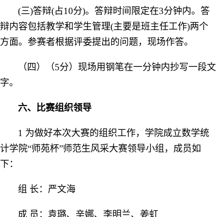
(三)答辩(占10分)。答辩时间限定在3分钟内。答
辩内容包括教学和学生管理(主要是班主任工作)两个
方面。参赛者根据评委提出的问题，现场作答。
（四）（5分）现场
用
钢笔
在一分钟内抄写一段文
字
。
六、比赛组织领导
1 为做好本次大赛的组织工作，学院成立数学统
计学院“师苑杯”师范生风采大赛领导小组，成员如
下：
组 长：
严文海
成 员：
袁璐、
辛娜
、李明兰、姜虹