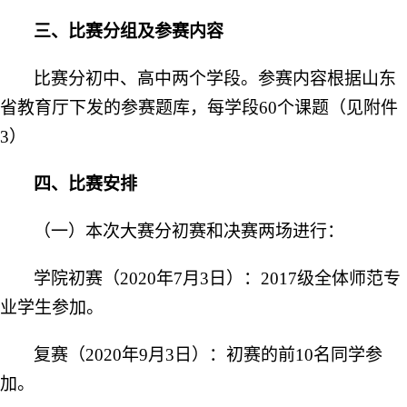
三、比赛分组及参赛内容
比赛分初中、高中
两
个学段。
参赛内容根据山东
省教育厅下发的参赛题库
，
每学段
6
0个课题（见附
件
3
）
四、比赛安排
（一）本次大赛分初赛和决赛两场进行：
学院初赛（20
20
年
7
月
3
日）：
2017级全体师范专
业学生
参加。
复赛（20
20
年
9
月
3
日）：初赛的前10名同学参
加。