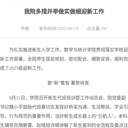
我院多措并举做实做细迎新工作
作者:
发布时间:2025-09-19
点击量:
297
为扎实推进新生入学工作，数学与统计学院贯彻落实学校迎
新工作部署，全院师生提前规划、密切配合、细致安排，顺利完
成了2025级迎新工作。
聚“新”集智 蓄势待发
9月11日，学院召开新生代班培训暨工作动员会，院党委副
书记魏小平鼓励代班要切实发挥好桥梁沟通、生活
帮扶、学业引
导、行为规范的重要作用
，当好新生成长路上的“引航人”。
本科
生辅导员隋鹏蕾、赵晓旭详细讲解了新生报到的全流程及重点注