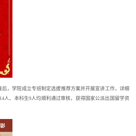
准后，学院成立专班制定选拔推荐
方案并
开展宣讲工作，
详细
14
人、本科生
9
人均顺利通过审核
，获得国家公派出国留学资