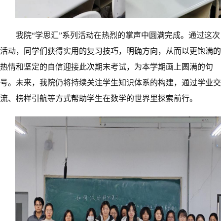
我院
“学思汇”
系列
活动在热烈的掌声中圆满完成。
通过这次
活动，同学们
获得实用的复习技巧
，明确方向，从而
以更饱满的
热情和
坚定的
自信迎接
此次
期末考试，为
本
学期画上圆满的句
号。
未来，
我院
仍
将
持续关注学生知识体系的构建
，通过学业交
流、榜样引航等方式帮助学生在数学的世界里探索前行。