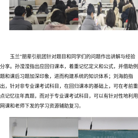
玉兰
”朋辈引航团针对题目和同学们的问题作出讲解与经验
分享
。
孙滢滢指出
应
回归课本，
着重
记忆定义和公式，
并
借助例
题
和
课后习题加深印象，
进而构建
系统的知识体系
；
刘海韵指
出
，
针对非专业课考试科目，
在
回归课本
的基础上
，
可在
考前重
点记忆往年真题
，
而
对于
专业课考试科目，可以有针对性
地利用
网课
和
老师
下发的
学习资源
辅助
复习
。