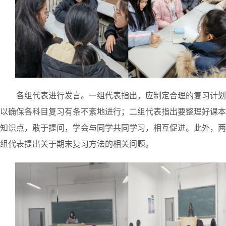
各组代表进行发
言。
一组代表指出
，应
制定
合理的复习
计划
以确保
各科目
复习
有条不紊
地进行；
二组
代表
指出要整理好课本
知识点，
敢于提问
，
学会
与同学
共同
学习，
相互促进。此外，两
组代表提出关于期末复习方法的相关问题。