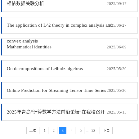
相依数据关联分析
2025/09/17
The application of L^2 theory in complex analysis and
2025/06/27
convex analysis
Mathematical identities
2025/06/09
On decompositions of Leibniz algebras
2025/05/20
Online Prediction for Streaming Tensor Time Series
2025/05/20
2025年青岛“计算数学方法前沿论坛”在我校召开
2025/05/15
...
上页
1
2
3
4
5
23
下页