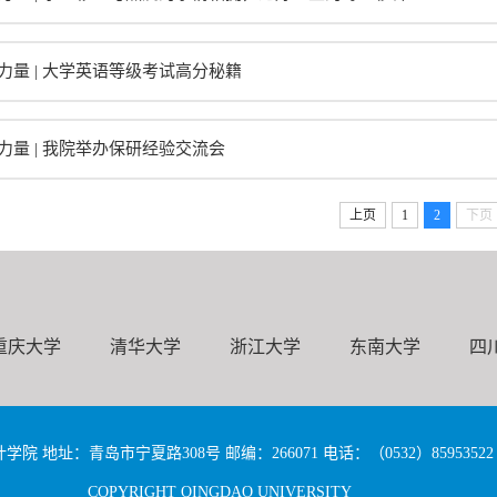
力量 | 大学英语等级考试高分秘籍
力量 | 我院举办保研经验交流会
上页
1
2
下页
重庆大学
清华大学
浙江大学
东南大学
四
 地址：青岛市宁夏路308号 邮编：266071 电话：（0532）85953522 85
COPYRIGHT QINGDAO UNIVERSITY