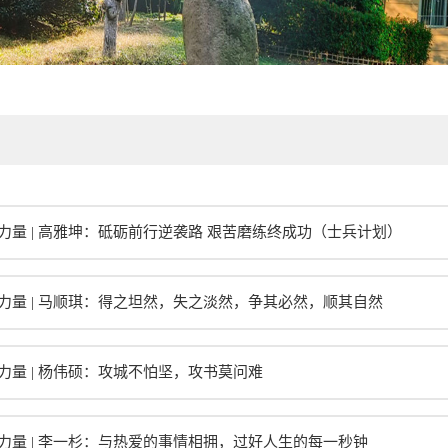
力量 | 高雅坤：砥砺前行逆袭路 艰苦磨练终成功（士兵计划）
力量 | 马顺琪：得之坦然，失之淡然，争其必然，顺其自然
力量 | 杨伟硕：攻城不怕坚，攻书莫问难
力量 | 李一杉：与热爱的事情相拥，过好人生的每一秒钟