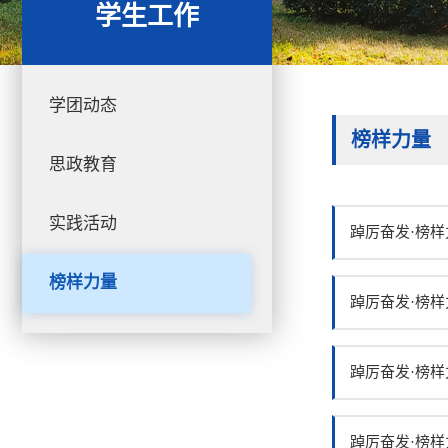
学生工作
学团动态
榜样力量
思政教育
实践活动
踔厉奋发·榜样
榜样力量
踔厉奋发·榜样
踔厉奋发·榜样
踔厉奋发·榜样