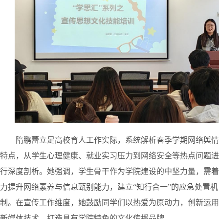
隋鹏蕾立足高校育人工作实际，系统解析春季学期网络舆情
特点，从学生心理健康、就业实习压力到网络安全等热点问题进
行深度剖析。她强调，学生骨干作为学院建设的中坚力量，需着
力提升网络素养与信息甄别能力，建立
“
知行合一
”
的应急处置机
制。在宣传工作维度，
她
鼓励同学们以热爱为原动力，创新运用
新媒体技术，打造具有学院特色的文化传播品牌。