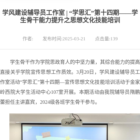
学风建设辅导员工作室 | “学思汇”第十四期——学
生骨干能力提升之思想文化技能培训
作者:
发布时间:2025-03-21
点击量:
139
学生骨干作为学院思政育人的中坚力量，其综合能力的提高
直接关乎学院宣传思想工作质效。
3月20日，
学风建设辅导员
作室活动
“
学思汇
”
第十四期
—宣传思想文化技能培训
活动于
金
岭西院大学生活动中心
107室开
展。
本期
活动由
我
院辅导员隋
蕾
担任主讲嘉宾，
2024
级各班学生骨干参与
。