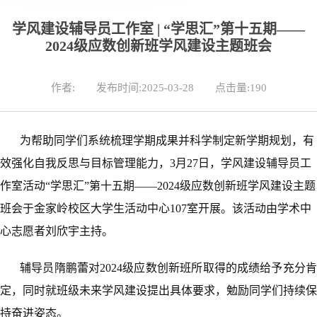
学风建设辅导员工作室 | “学思汇”第十五期——
2024级应数创新班学风建设主题班会
作者:
发布时间:2025-03-28
点击量:
190
为帮助
同学们
系统梳理学期成果并科学制定新学期规划，有
效强化自我反思与目标管理能力
，
3月27日
，
学风建设辅导员工
作室活动
“
学思汇
”
第十五期
——2024级应数创新班学风建设主题
班会
于
金家岭
校区
大学生活动中心
107室开展
。
该活动由学术中
心志愿者刘欣宇主持。
辅导员隋鹏蕾对2024级应数创新班所取得的成绩给予充分肯
定，同时就班级未来学风建设提出具体要求，勉励同学们持续保
持奋进姿态。